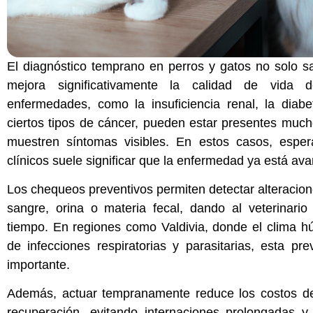
El diagnóstico temprano en perros y gatos no solo s
mejora significativamente la calidad de vida
enfermedades, como la insuficiencia renal, la diabe
ciertos tipos de cáncer, pueden estar presentes muc
muestren síntomas visibles. En estos casos, espe
clínicos suele significar que la enfermedad ya está av
Los chequeos preventivos permiten detectar alteraci
sangre, orina o materia fecal, dando al veterinario
tiempo. En regiones como Valdivia, donde el clima h
de infecciones respiratorias y parasitarias, esta p
importante.
Además, actuar tempranamente reduce los costos de
recuperación, evitando internaciones prolongadas y 