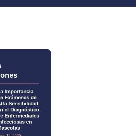
s
iones
a Importancia
de Exámenes de
lta Sensibilidad
n el Diagnóstico
de Enfermedades
nfecciosas en
Mascotas
une 12, 2025