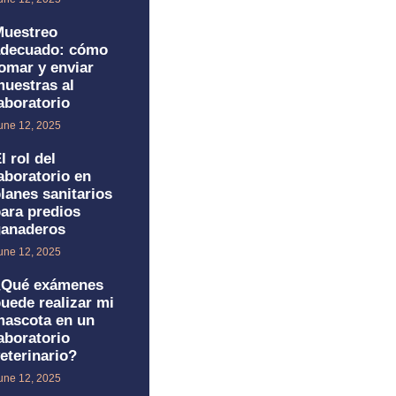
Muestreo
adecuado: cómo
omar y enviar
uestras al
aboratorio
une 12, 2025
l rol del
aboratorio en
lanes sanitarios
ara predios
ganaderos
une 12, 2025
¿Qué exámenes
uede realizar mi
ascota en un
aboratorio
eterinario?
une 12, 2025