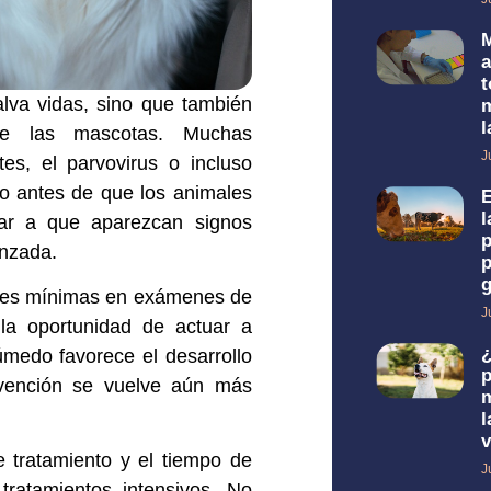
t
alva vidas, sino que también
m
l
 de las mascotas. Muchas
J
tes, el parvovirus o incluso
ho antes de que los animales
E
l
rar a que aparezcan signos
p
anzada.
p
ones mínimas en exámenes de
J
 la oportunidad de actuar a
úmedo favorece el desarrollo
p
revención se vuelve aún más
m
l
v
 tratamiento y el tiempo de
J
tratamientos intensivos. No