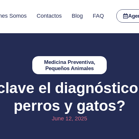
nes Somos
Contactos
Blog
FAQ
Age
Medicina Preventiva
,
Pequeños Animales
clave el diagnóstic
perros y gatos?
June 12, 2025