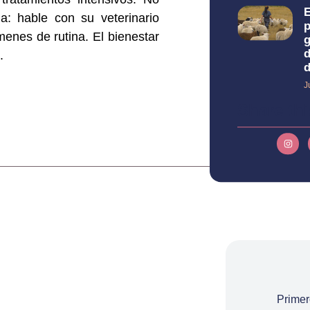
: hable con su veterinario
p
menes de rutina. El bienestar
g
d
.
d
J
Share thi
Prime