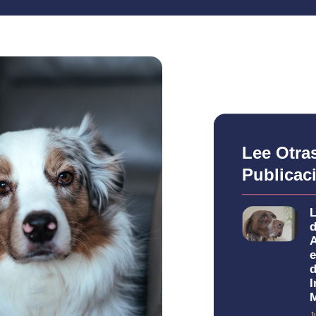
Lee Otra
Publicac
L
A
e
I
J